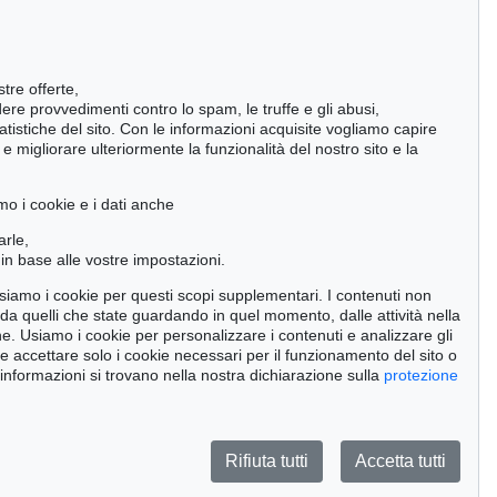
Impressionismo
Romanticismo
stre offerte,
ndere provvedimenti contro lo spam, le truffe e gli abusi,
statistiche del sito. Con le informazioni acquisite vogliamo capire
 migliorare ulteriormente la funzionalità del nostro sito e la
Incunaboli e stampe del XVI secolo
Manoscritti antichi
mo i cookie e i dati anche
Pietre miliari delle scienze naturali
arle,
in base alle vostre impostazioni.
Cimelia
 usiamo i cookie per questi scopi supplementari. I contenuti non
o da quelli che state guardando in quel momento, dalle attività nella
Cerca
ne. Usiamo i cookie per personalizzare i contenuti e analizzare gli
se accettare solo i cookie necessari per il funzionamento del sito o
 informazioni si trovano nella nostra dichiarazione sulla
protezione
Rifiuta tutti
Accetta tutti