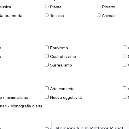
Musica
Piante
Ritratto
Natura morta
Tecnica
Animali
o
Fauvismo
o
Costruttivismo
Surrealismo
Arte concreta
le / minimalismo
Nuova oggettività
nati - Monografie d'arte
Benvenuti alla Ketterer Kunst