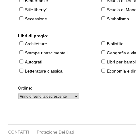
Biedermeier
Scuola di Dres
Stile liberty'
Scuola di Mon
Secessione
Simbolismo
Libri di pregio:
Architetture
Bibliofilia
Stampe rinascimentali
Geografia e vi
Autografi
Libri per bambi
Letteratura classica
Economia e diri
Ordine:
CONTATTI
Protezione Dei Dati