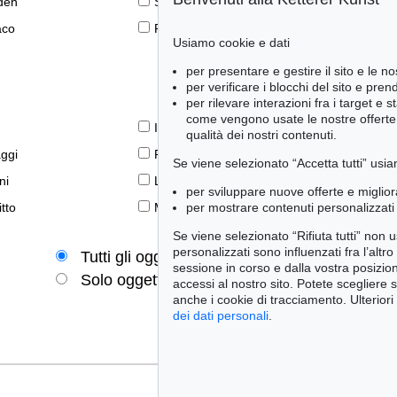
den
Scuola di Düsseldorf
aco
Pittura tedesca settentrionale
Usiamo cookie e dati
per presentare e gestire il sito e le no
per verificare i blocchi del sito e pre
per rilevare interazioni fra i target e 
come vengono usate le nostre offerte e
Il libro e la modernità
qualità dei nostri contenuti.
aggi
Prime edizioni
Se viene selezionato “Accetta tutti” usia
ni
Lifestyle
per sviluppare nuove offerte e miglior
per mostrare contenuti personalizzati 
tto
Meraviglie della natura
Se viene selezionato “Rifiuta tutti” non
personalizzati sono influenzati fra l’altr
Tutti gli oggetti
Solo offerte attuali
sessione in corso e dalla vostra posizio
Solo oggetti venduti
accessi al nostro sito. Potete scegliere 
anche i cookie di tracciamento. Ulteriori
dei dati personali
.