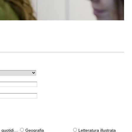
otidiane)
Geografia
Letteratura illustrata