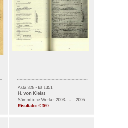
Asta 328 - lot 1351
H. von Kleist
Sämmtliche Werke. 2003. 35 Tle. in 17 Schuber.
,
2005
Risultato:
€ 360