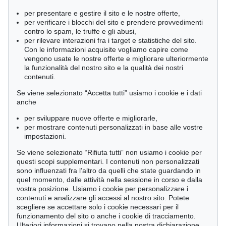
per presentare e gestire il sito e le nostre offerte,
per verificare i blocchi del sito e prendere provvedimenti
contro lo spam, le truffe e gli abusi,
per rilevare interazioni fra i target e statistiche del sito.
Con le informazioni acquisite vogliamo capire come
vengono usate le nostre offerte e migliorare ulteriormente
la funzionalità del nostro sito e la qualità dei nostri
contenuti.
Se viene selezionato “Accetta tutti” usiamo i cookie e i dati
anche
per sviluppare nuove offerte e migliorarle,
per mostrare contenuti personalizzati in base alle vostre
impostazioni.
Se viene selezionato “Rifiuta tutti” non usiamo i cookie per
questi scopi supplementari. I contenuti non personalizzati
sono influenzati fra l’altro da quelli che state guardando in
quel momento, dalle attività nella sessione in corso e dalla
vostra posizione. Usiamo i cookie per personalizzare i
contenuti e analizzare gli accessi al nostro sito. Potete
Asta 559 - lot 291
scegliere se accettare solo i cookie necessari per il
Vitruv
funzionamento del sito o anche i cookie di tracciamento.
Les Dix Livres d'Architecture
,
1684
Ulteriori informazioni si trovano nella nostra dichiarazione