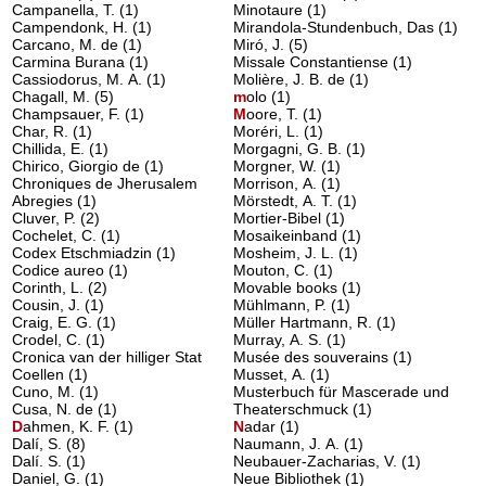
Campanella, T.
(1)
Minotaure
(1)
Campendonk, H.
(1)
Mirandola-Stundenbuch, Das
(1)
Carcano, M. de
(1)
Miró, J.
(5)
Carmina Burana
(1)
Missale Constantiense
(1)
Cassiodorus, M. A.
(1)
Molière, J. B. de
(1)
Chagall, M.
(5)
m
olo
(1)
Champsauer, F.
(1)
M
oore, T.
(1)
Char, R.
(1)
Moréri, L.
(1)
Chillida, E.
(1)
Morgagni, G. B.
(1)
Chirico, Giorgio de
(1)
Morgner, W.
(1)
Chroniques de Jherusalem
Morrison, A.
(1)
Abregies
(1)
Mörstedt, A. T.
(1)
Cluver, P.
(2)
Mortier-Bibel
(1)
Cochelet, C.
(1)
Mosaikeinband
(1)
Codex Etschmiadzin
(1)
Mosheim, J. L.
(1)
Codice aureo
(1)
Mouton, C.
(1)
Corinth, L.
(2)
Movable books
(1)
Cousin, J.
(1)
Mühlmann, P.
(1)
Craig, E. G.
(1)
Müller Hartmann, R.
(1)
Crodel, C.
(1)
Murray, A. S.
(1)
Cronica van der hilliger Stat
Musée des souverains
(1)
Coellen
(1)
Musset, A.
(1)
Cuno, M.
(1)
Musterbuch für Mascerade und
Cusa, N. de
(1)
Theaterschmuck
(1)
D
ahmen, K. F.
(1)
N
adar
(1)
Dalí, S.
(8)
Naumann, J. A.
(1)
Dalí. S.
(1)
Neubauer-Zacharias, V.
(1)
Daniel, G.
(1)
Neue Bibliothek
(1)