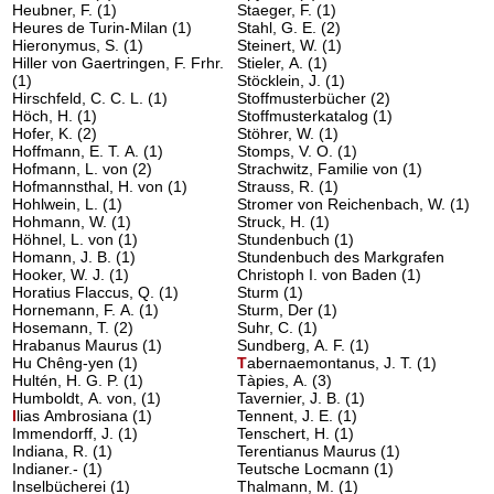
Heubner, F.
(1)
Staeger, F.
(1)
Heures de Turin-Milan
(1)
Stahl, G. E.
(2)
Hieronymus, S.
(1)
Steinert, W.
(1)
Hiller von Gaertringen, F. Frhr.
Stieler, A.
(1)
(1)
Stöcklein, J.
(1)
Hirschfeld, C. C. L.
(1)
Stoffmusterbücher
(2)
Höch, H.
(1)
Stoffmusterkatalog
(1)
Hofer, K.
(2)
Stöhrer, W.
(1)
Hoffmann, E. T. A.
(1)
Stomps, V. O.
(1)
Hofmann, L. von
(2)
Strachwitz, Familie von
(1)
Hofmannsthal, H. von
(1)
Strauss, R.
(1)
Hohlwein, L.
(1)
Stromer von Reichenbach, W.
(1)
Hohmann, W.
(1)
Struck, H.
(1)
Höhnel, L. von
(1)
Stundenbuch
(1)
Homann, J. B.
(1)
Stundenbuch des Markgrafen
Hooker, W. J.
(1)
Christoph I. von Baden
(1)
Horatius Flaccus, Q.
(1)
Sturm
(1)
Hornemann, F. A.
(1)
Sturm, Der
(1)
Hosemann, T.
(2)
Suhr, C.
(1)
Hrabanus Maurus
(1)
Sundberg, A. F.
(1)
Hu Chêng-yen
(1)
T
abernaemontanus, J. T.
(1)
Hultén, H. G. P.
(1)
Tàpies, A.
(3)
Humboldt, A. von,
(1)
Tavernier, J. B.
(1)
I
lias Ambrosiana
(1)
Tennent, J. E.
(1)
Immendorff, J.
(1)
Tenschert, H.
(1)
Indiana, R.
(1)
Terentianus Maurus
(1)
Indianer.-
(1)
Teutsche Locmann
(1)
Inselbücherei
(1)
Thalmann, M.
(1)