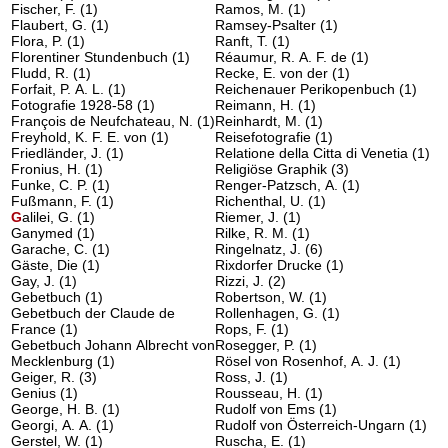
Fischer, F.
(1)
Ramos, M.
(1)
Flaubert, G.
(1)
Ramsey-Psalter
(1)
Flora, P.
(1)
Ranft, T.
(1)
Florentiner Stundenbuch
(1)
Réaumur, R. A. F. de
(1)
Fludd, R.
(1)
Recke, E. von der
(1)
Forfait, P. A. L.
(1)
Reichenauer Perikopenbuch
(1)
Fotografie 1928-58
(1)
Reimann, H.
(1)
François de Neufchateau, N.
(1)
Reinhardt, M.
(1)
Freyhold, K. F. E. von
(1)
Reisefotografie
(1)
Friedländer, J.
(1)
Relatione della Citta di Venetia
(1)
Fronius, H.
(1)
Religiöse Graphik
(3)
Funke, C. P.
(1)
Renger-Patzsch, A.
(1)
Fußmann, F.
(1)
Richenthal, U.
(1)
G
alilei, G.
(1)
Riemer, J.
(1)
Ganymed
(1)
Rilke, R. M.
(1)
Garache, C.
(1)
Ringelnatz, J.
(6)
Gäste, Die
(1)
Rixdorfer Drucke
(1)
Gay, J.
(1)
Rizzi, J.
(2)
Gebetbuch
(1)
Robertson, W.
(1)
Gebetbuch der Claude de
Rollenhagen, G.
(1)
France
(1)
Rops, F.
(1)
Gebetbuch Johann Albrecht von
Rosegger, P.
(1)
Mecklenburg
(1)
Rösel von Rosenhof, A. J.
(1)
Geiger, R.
(3)
Ross, J.
(1)
Genius
(1)
Rousseau, H.
(1)
George, H. B.
(1)
Rudolf von Ems
(1)
Georgi, A. A.
(1)
Rudolf von Österreich-Ungarn
(1)
Gerstel, W.
(1)
Ruscha, E.
(1)