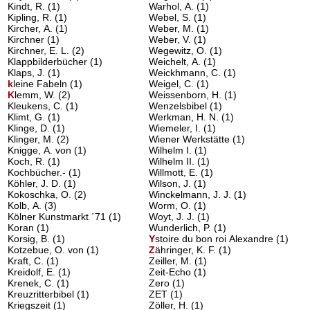
Kindt, R.
(1)
Warhol, A.
(1)
Kipling, R.
(1)
Webel, S.
(1)
Kircher, A.
(1)
Weber, M.
(1)
Kirchner
(1)
Weber, V.
(1)
Kirchner, E. L.
(2)
Wegewitz, O.
(1)
Klappbilderbücher
(1)
Weichelt, A.
(1)
Klaps, J.
(1)
Weickhmann, C.
(1)
k
leine Fabeln
(1)
Weigel, C.
(1)
K
lemm, W.
(2)
Weissenborn, H.
(1)
Kleukens, C.
(1)
Wenzelsbibel
(1)
Klimt, G.
(1)
Werkman, H. N.
(1)
Klinge, D.
(1)
Wiemeler, I.
(1)
Klinger, M.
(2)
Wiener Werkstätte
(1)
Knigge, A. von
(1)
Wilhelm I.
(1)
Koch, R.
(1)
Wilhelm II.
(1)
Kochbücher.-
(1)
Willmott, E.
(1)
Köhler, J. D.
(1)
Wilson, J.
(1)
Kokoschka, O.
(2)
Winckelmann, J. J.
(1)
Kolb, A.
(3)
Worm, O.
(1)
Kölner Kunstmarkt ´71
(1)
Woyt, J. J.
(1)
Koran
(1)
Wunderlich, P.
(1)
Korsig, B.
(1)
Y
stoire du bon roi Alexandre
(1)
Kotzebue, O. von
(1)
Z
ähringer, K. F.
(1)
Kraft, C.
(1)
Zeiller, M.
(1)
Kreidolf, E.
(1)
Zeit-Echo
(1)
Krenek, C.
(1)
Zero
(1)
Kreuzritterbibel
(1)
ZET
(1)
Kriegszeit
(1)
Zöller, H.
(1)