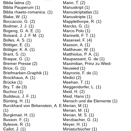
Biblia latina
(2)
Mann, T.
(2)
Biblia Pauperum
(1)
Manuskript
(1)
Biblia rhaeto-romanica.
(1)
Manuskriptatlas
(1)
Blake, W.
(1)
Manuskripte
(1)
Boccaccio, G.
(2)
Mapplethorpe, R.
(1)
Bodmer, J. J.
(1)
Marcks, G.
(1)
Bogeng, G. A. E.
(1)
Marco Polo
(1)
Boisard, J. J. F. M.
(1)
Marinetti, F. T.
(1)
Bolles, A. S.
(1)
Masereel, F.
(4)
Böttiger, E.
(1)
Masson, A.
(1)
Böttiger, K. A.
(1)
Mattheuer, W.
(1)
Brant, S.
(1)
Matthiolus, P. A.
(1)
Braque, G.
(1)
Maupassant, G. de
(1)
Bremer Presse
(2)
Maximilian, Prinz zu Wied-
Brice, G.
(1)
Neuwied
(1)
Briefmarken-Graphik
(1)
Mayronis, F. de
(1)
Brockhaus, A.
(1)
Medici
(2)
Brücke
(1)
Meehan, T.
(1)
Bry, T. de
(3)
Meggendorfer, L.
(1)
Buchoz
(1)
Meid, H.
(2)
Buddeus, J. F.
(1)
Meid, Hans
(1)
Bünting, H.
(1)
Mensch und die Elemente
(1)
Burckhard von Birkenstein, A. E.
Merian, M
(1)
(1)
Merian, M.
(1)
Burgkmair, H.
(1)
Merian, M. S.
(1)
Busson. F.
(1)
Merzbacher, G.
(1)
Bylesve, R.
(1)
Meyer, H.
(1)
C
allot, J.
(1)
Miniaturbücher
(1)