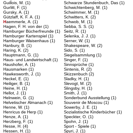
Guillois, M.
(1)
Schwarze Stundenbuch, Das
(1)
Gurlitt, F.
(1)
Schwichtenberg, M.
(1)
Gursky, A.
(1)
Schwimmer, M.
(1)
Gützlaff, K. F. A.
(1)
Schwitters, K.
(2)
H
aemmerle, A.
(1)
Schwob, M.
(1)
Hagen, F. H. von der
(1)
Sebba, S. S.
(1)
Hamburger Bücherfreunde
(1)
Seitz, R.
(1)
Hamburger Kartenspiel
(1)
Selenka, J. J.
(1)
Hamburger Waisenhaus
(1)
Serner, W.
(1)
Hanbury, B.
(1)
Shakespeare, W.
(2)
Haring, K.
(2)
Sido, S.
(1)
Hauptmann, G.
(1)
Siegelsammlung
(1)
Haus- und Landwirtschaft
(1)
Singer, F.
(1)
Haushofer, A.
(1)
Sinnsprüche
(1)
Hausmarken
(1)
Sintenis, R.
(2)
Hawkesworth, J.
(1)
Skizzenbuch
(2)
Heckel, E.
(1)
Sladky, H.
(1)
Heiliger, B.
(1)
Slevogt, M.
(2)
Heine, H.
(1)
Slingsby, H.
(1)
Hellot, J.
(1)
Smith, J.
(1)
Helnwein, G.
(1)
Sonderbund Ausstellung
(1)
Helvetischer Almanach
(1)
Souvenir de Moscou
(1)
Henne, W.
(1)
Sowerby, J. E.
(1)
Henricus de Herp
(1)
Sozialistische Kinderbücher
(1)
Henze, A.
(1)
Speckter, O.
(1)
Herzberg, F.
(1)
Spohn, J.
(1)
Hesse, H.
(4)
Sport - Spiele
(1)
Hessen, H.
(1)
Spyri, J.
(1)