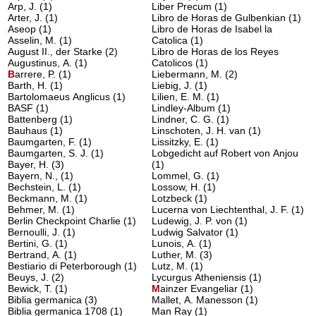
Arp, J.
(1)
Liber Precum
(1)
Arter, J.
(1)
Libro de Horas de Gulbenkian
(1)
Aseop
(1)
Libro de Horas de Isabel la
Asselin, M.
(1)
Catolica
(1)
August II., der Starke
(2)
Libro de Horas de los Reyes
Augustinus, A.
(1)
Catolicos
(1)
B
arrere, P.
(1)
Liebermann, M.
(2)
Barth, H.
(1)
Liebig, J.
(1)
Bartolomaeus Anglicus
(1)
Lilien, E. M.
(1)
BASF
(1)
Lindley-Album
(1)
Battenberg
(1)
Lindner, C. G.
(1)
Bauhaus
(1)
Linschoten, J. H. van
(1)
Baumgarten, F.
(1)
Lissitzky, E.
(1)
Baumgarten, S. J.
(1)
Lobgedicht auf Robert von Anjou
Bayer, H.
(3)
(1)
Bayern, N.,
(1)
Lommel, G.
(1)
Bechstein, L.
(1)
Lossow, H.
(1)
Beckmann, M.
(1)
Lotzbeck
(1)
Behmer, M.
(1)
Lucerna von Liechtenthal, J. F.
(1)
Berlin Checkpoint Charlie
(1)
Ludewig, J. P. von
(1)
Bernoulli, J.
(1)
Ludwig Salvator
(1)
Bertini, G.
(1)
Lunois, A.
(1)
Bertrand, A.
(1)
Luther, M.
(3)
Bestiario di Peterborough
(1)
Lutz, M.
(1)
Beuys, J.
(2)
Lycurgus Atheniensis
(1)
Bewick, T.
(1)
M
ainzer Evangeliar
(1)
Biblia germanica
(3)
Mallet, A. Manesson
(1)
Biblia germanica 1708
(1)
Man Ray
(1)