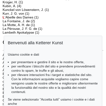
Krüger, H.
(1)
Kubin, A.
(4)
Kunckel von Löwenstern, J.
(1)
Kurr, J. G. von
(1)
L
'Abeille des Dames
(1)
La Fontaine, J. de
(2)
La Motte, A. H. de
(1)
La Pérouse, J. F. G. de
(1)
Lambeth Apokalypse
(1)
Categorie
Benvenuti alla Ketterer Kunst
Usiamo cookie e dati
Architetture
(2)
Arte del giardino
(2)
per presentare e gestire il sito e le nostre offerte,
Arti applicate
(5)
per verificare i blocchi del sito e prendere provvedimenti
Astronomia
(3)
Autografi
(39)
contro lo spam, le truffe e gli abusi,
Bibliofilia
(130)
per rilevare interazioni fra i target e statistiche del sito.
Cataloghi ragionati e letteratura
Con le informazioni acquisite vogliamo capire come
d'arte
(12)
vengono usate le nostre offerte e migliorare ulteriormente
Cimelia
(1)
la funzionalità del nostro sito e la qualità dei nostri
Economia e diritto
(1)
contenuti.
Enciclopedie e dizionari
(6)
Espressionismo
(2)
Se viene selezionato “Accetta tutti” usiamo i cookie e i dati
Geografia e viaggi
(76)
anche
Il libro e la modernità
(239)