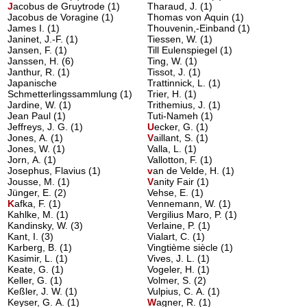
J
acobus de Gruytrode
(1)
Tharaud, J.
(1)
Jacobus de Voragine
(1)
Thomas von Aquin
(1)
James I.
(1)
Thouvenin,-Einband
(1)
Janinet, J.-F.
(1)
Tiessen, W.
(1)
Jansen, F.
(1)
Till Eulenspiegel
(1)
Janssen, H.
(6)
Ting, W.
(1)
Janthur, R.
(1)
Tissot, J.
(1)
Japanische
Trattinnick, L.
(1)
Schmetterlingssammlung
(1)
Trier, H.
(1)
Jardine, W.
(1)
Trithemius, J.
(1)
Jean Paul
(1)
Tuti-Nameh
(1)
Jeffreys, J. G.
(1)
U
ecker, G.
(1)
Jones, A.
(1)
V
aillant, S.
(1)
Jones, W.
(1)
Valla, L.
(1)
Jorn, A.
(1)
Vallotton, F.
(1)
Josephus, Flavius
(1)
v
an de Velde, H.
(1)
Jousse, M.
(1)
V
anity Fair
(1)
Jünger, E.
(2)
Vehse, E.
(1)
K
afka, F.
(1)
Vennemann, W.
(1)
Kahlke, M.
(1)
Vergilius Maro, P.
(1)
Kandinsky, W.
(3)
Verlaine, P.
(1)
Kant, I.
(3)
Vialart, C.
(1)
Karberg, B.
(1)
Vingtième siècle
(1)
Kasimir, L.
(1)
Vives, J. L.
(1)
Keate, G.
(1)
Vogeler, H.
(1)
Keller, G.
(1)
Volmer, S.
(2)
Keßler, J. W.
(1)
Vulpius, C. A.
(1)
Keyser, G. A.
(1)
W
agner, R.
(1)