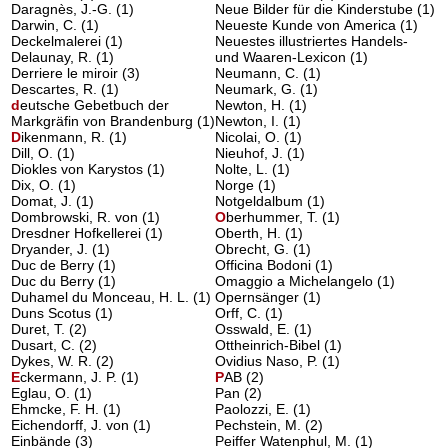
Daragnès, J.-G.
(1)
Neue Bilder für die Kinderstube
(1)
Darwin, C.
(1)
Neueste Kunde von America
(1)
Deckelmalerei
(1)
Neuestes illustriertes Handels-
Delaunay, R.
(1)
und Waaren-Lexicon
(1)
Derriere le miroir
(3)
Neumann, C.
(1)
Descartes, R.
(1)
Neumark, G.
(1)
d
eutsche Gebetbuch der
Newton, H.
(1)
Markgräfin von Brandenburg
(1)
Newton, I.
(1)
D
ikenmann, R.
(1)
Nicolai, O.
(1)
Dill, O.
(1)
Nieuhof, J.
(1)
Diokles von Karystos
(1)
Nolte, L.
(1)
Dix, O.
(1)
Norge
(1)
Domat, J.
(1)
Notgeldalbum
(1)
Dombrowski, R. von
(1)
O
berhummer, T.
(1)
Dresdner Hofkellerei
(1)
Oberth, H.
(1)
Dryander, J.
(1)
Obrecht, G.
(1)
Duc de Berry
(1)
Officina Bodoni
(1)
Duc du Berry
(1)
Omaggio a Michelangelo
(1)
Duhamel du Monceau, H. L.
(1)
Opernsänger
(1)
Duns Scotus
(1)
Orff, C.
(1)
Duret, T.
(2)
Osswald, E.
(1)
Dusart, C.
(2)
Ottheinrich-Bibel
(1)
Dykes, W. R.
(2)
Ovidius Naso, P.
(1)
E
ckermann, J. P.
(1)
P
AB
(2)
Eglau, O.
(1)
Pan
(2)
Ehmcke, F. H.
(1)
Paolozzi, E.
(1)
Eichendorff, J. von
(1)
Pechstein, M.
(2)
Einbände
(3)
Peiffer Watenphul, M.
(1)