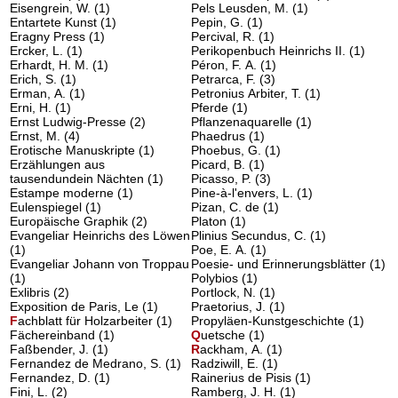
Eisengrein, W.
(1)
Pels Leusden, M.
(1)
Entartete Kunst
(1)
Pepin, G.
(1)
Eragny Press
(1)
Percival, R.
(1)
Ercker, L.
(1)
Perikopenbuch Heinrichs II.
(1)
Erhardt, H. M.
(1)
Péron, F. A.
(1)
Erich, S.
(1)
Petrarca, F.
(3)
Erman, A.
(1)
Petronius Arbiter, T.
(1)
Erni, H.
(1)
Pferde
(1)
Ernst Ludwig-Presse
(2)
Pflanzenaquarelle
(1)
Ernst, M.
(4)
Phaedrus
(1)
Erotische Manuskripte
(1)
Phoebus, G.
(1)
Erzählungen aus
Picard, B.
(1)
tausendundein Nächten
(1)
Picasso, P.
(3)
Estampe moderne
(1)
Pine-à-l'envers, L.
(1)
Eulenspiegel
(1)
Pizan, C. de
(1)
Europäische Graphik
(2)
Platon
(1)
Evangeliar Heinrichs des Löwen
Plinius Secundus, C.
(1)
(1)
Poe, E. A.
(1)
Evangeliar Johann von Troppau
Poesie- und Erinnerungsblätter
(1)
(1)
Polybios
(1)
Exlibris
(2)
Portlock, N.
(1)
Exposition de Paris, Le
(1)
Praetorius, J.
(1)
F
achblatt für Holzarbeiter
(1)
Propyläen-Kunstgeschichte
(1)
Fächereinband
(1)
Q
uetsche
(1)
Faßbender, J.
(1)
R
ackham, A.
(1)
Fernandez de Medrano, S.
(1)
Radziwill, E.
(1)
Fernandez, D.
(1)
Rainerius de Pisis
(1)
Fini, L.
(2)
Ramberg, J. H.
(1)