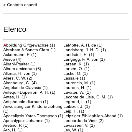
>
Contatta esperti
Elenco
A
bbildung Giftgewächse
(1)
LaMotte, A. H. de
(1)
Abraham à Sancta Clara
(1)
Landsberg, J. H. D.
(1)
Ackermann, P.
(1)
Landsdell, H.
(1)
Aesop
(4)
Langegg, F. A. von
(1)
Albani-Psalter
(1)
Larsen, K.
(1)
Album amicorum
(6)
Larsen, O.
(1)
Alkmar, H. von
(1)
Laske, O.
(1)
Allers, C. W.
(2)
Lassalle
(1)
Altenbourg, G.
(4)
Laurencin, M.
(1)
Angelus de Clavasio
(1)
Laurens, H.
(1)
Antequil-Duperron, A. H.
(1)
Lavater, W.
(1)
Antes, H.
(1)
Leconte de Lisle, C. M.
(1)
Antiphonale diurnum
(1)
Legrand, L.
(1)
Anweisung zur Kindererziehung
Leibizer, J.
(1)
(1)
Leip, H.
(1)
Apocalipsis Yates Thompson
(1)
Leipziger Bibliophilen-Abend
(1)
Apocalypsis Johannis
(1)
Leonardo da Vinci
(2)
Aretino, P.
(1)
Levasseur, V.
(1)
Arp, H.
(1)
Ley, W.
(1)