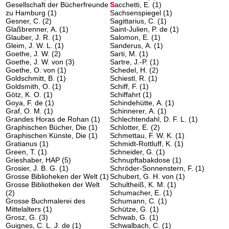
Gesellschaft der Bücherfreunde
S
acchetti, E.
(1)
zu Hamburg
(1)
Sachsenspiegel
(1)
Gesner, C.
(2)
Sagittarius, C.
(1)
Glaßbrenner, A.
(1)
Saint-Julien, P. de
(1)
Glauber, J. R.
(1)
Salomon, E.
(1)
Gleim, J. W. L.
(1)
Sanderus, A.
(1)
Goethe, J. W.
(2)
Sarti, M.
(1)
Goethe, J. W. von
(3)
Sartre, J.-P.
(1)
Goethe, O. von
(1)
Schedel, H.
(2)
Goldschmitt, B.
(1)
Schiestl, R.
(1)
Goldsmith, O.
(1)
Schiff, F.
(1)
Götz, K. O.
(1)
Schiffahrt
(1)
Goya, F. de
(1)
Schindehütte, A.
(1)
Graf, O. M.
(1)
Schinnerer, A.
(1)
Grandes Horas de Rohan
(1)
Schlechtendahl, D. F. L.
(1)
Graphischen Bücher, Die
(1)
Schlotter, E.
(2)
Graphischen Künste, Die
(1)
Schmettau, F. W. K.
(1)
Gratianus
(1)
Schmidt-Rottluff, K.
(1)
Green, T.
(1)
Schneider, G.
(1)
Grieshaber, HAP
(5)
Schnupftabakdose
(1)
Grosier, J. B. G.
(1)
Schröder-Sonnenstern, F.
(1)
Grosse Biblioheken der Welt
(1)
Schubert, G. H. von
(1)
Grosse Bibliotheken der Welt
Schultheiß, K. M.
(1)
(2)
Schumacher, E.
(1)
Grosse Buchmalerei des
Schumann, C.
(1)
Mittelalters
(1)
Schütze, G.
(1)
Grosz, G.
(3)
Schwab, G.
(1)
Guignes, C. L. J. de
(1)
Schwalbach, C.
(1)