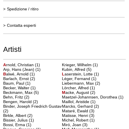
>
Spedizione / ritiro
>
Contatta esperti
Artisti
A
rnold, Christian
(1)
Krieger, Wilhelm (1)
Arp, Hans (Jean) (1)
Kubin, Alfred (5)
B
alwé, Arnold
(1)
L
aserstein, Lotte
(1)
Barlach, Ernst (2)
Léger, Fernand (1)
Baum, Paul (1)
Liebermann, Max (2)
Becker, Walter (1)
Lörcher, Alfred (1)
Beckmann, Max (5)
M
acke, August
(2)
Behn, Fritz (2)
Maetzel-Johannsen, Dorothea (1)
Bengen, Harold (2)
Maillol, Aristide (1)
Binder, Joseph Friedrich Gustav
Marcks, Gerhard (2)
(2)
Mataré, Ewald (3)
Birkle, Albert (2)
Matisse, Henri (3)
Bissier, Julius (1)
Michel, Robert (1)
Bossi, Erma (1)
Miró, Joan (3)