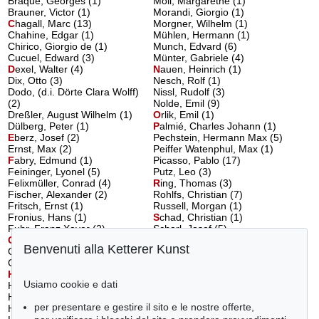
Braque, Georges (1)
Moll, Margarethe (1)
Brauner, Victor (1)
Morandi, Giorgio (1)
C
hagall, Marc
(13)
Morgner, Wilhelm (1)
Chahine, Edgar (1)
Mühlen, Hermann (1)
Chirico, Giorgio de (1)
Munch, Edvard (6)
Cucuel, Edward (3)
Münter, Gabriele (4)
D
exel, Walter
(4)
N
auen, Heinrich
(1)
Dix, Otto (3)
Nesch, Rolf (1)
Dodo, (d.i. Dörte Clara Wolff)
Nissl, Rudolf (3)
(2)
Nolde, Emil (9)
Dreßler, August Wilhelm (1)
O
rlik, Emil
(1)
Dülberg, Peter (1)
P
almié, Charles Johann
(1)
E
berz, Josef
(2)
Pechstein, Hermann Max (5)
Ernst, Max (2)
Peiffer Watenphul, Max (1)
F
abry, Edmund
(1)
Picasso, Pablo (17)
Feininger, Lyonel (5)
Putz, Leo (3)
Felixmüller, Conrad (4)
R
ing, Thomas
(3)
Fischer, Alexander (2)
Rohlfs, Christian (7)
Fritsch, Ernst (1)
Russell, Morgan (1)
Fronius, Hans (1)
S
chad, Christian
(1)
Fuhr, Franz Xaver (2)
Scharl, Josef (5)
G
iacometti, Alberto
(1)
Schiele, Egon (1)
Benvenuti alla Ketterer Kunst
Grossberg, Carl (1)
Schlemmer, Oskar (1)
Grosz, George (2)
Schlichter, Rudolf (1)
H
eckel, Erich
(6)
Schmidt-Rottluff, Karl (9)
Usiamo cookie e dati
Hesse, Hermann (2)
Scholz, Werner (2)
Hofer, Karl (1)
Schrimpf, Georg (1)
per presentare e gestire il sito e le nostre offerte,
Hohlt, Otto (1)
Seiwert, Franz Wilhelm (1)