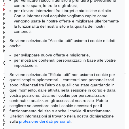
per verificare i blocchi del sito e prendere provvedimenti
Hölzel, Adolf (4)
Sintenis, Renée (2)
J
awlensky, Alexej von
(4)
T
anguy, Yves
(1)
contro lo spam, le truffe e gli abusi,
K
ádár, Béla
(2)
Tappert, Georg (2)
per rilevare interazioni fra i target e statistiche del sito.
Kanoldt, Alexander (1)
Toulouse-Lautrec, Henri de (1)
Con le informazioni acquisite vogliamo capire come
Kerkovius, Ida (3)
Trinkaus, Karl Hermann (6)
vengono usate le nostre offerte e migliorare ulteriormente
Kirchner, Ernst Ludwig (19)
W
einhold, Kurt
(2)
la funzionalità del nostro sito e la qualità dei nostri
Klee, Paul (1)
Wildemann, Heinrich (1)
contenuti.
Kleinschmidt, Paul (3)
Z
ügel, Oskar
(1)
Klimt, Gustav (3)
Se viene selezionato “Accetta tutti” usiamo i cookie e i dati
Kokoschka, Oskar (1)
anche
Kollwitz, Käthe (3)
König, Leo von (1)
per sviluppare nuove offerte e migliorarle,
per mostrare contenuti personalizzati in base alle vostre
Categorie
impostazioni.
Se viene selezionato “Rifiuta tutti” non usiamo i cookie per
Arte figurativa dal 1900 al 1930
questi scopi supplementari. I contenuti non personalizzati
(63)
sono influenzati fra l’altro da quelli che state guardando in
Arte figurativa dal 1940 al 1960
quel momento, dalle attività nella sessione in corso e dalla
(40)
vostra posizione. Usiamo i cookie per personalizzare i
Arte figurativa dal 1970 a oggi
(11)
contenuti e analizzare gli accessi al nostro sito. Potete
Astrazione dopo il 45
(5)
scegliere se accettare solo i cookie necessari per il
Astrazione prima del 45
(7)
Bauhaus
(17)
funzionamento del sito o anche i cookie di tracciamento.
Costruttivismo
(2)
Ulteriori informazioni si trovano nella nostra dichiarazione
Espressionismo
(84)
sulla
protezione dei dati personali
.
Fauvismo
(1)