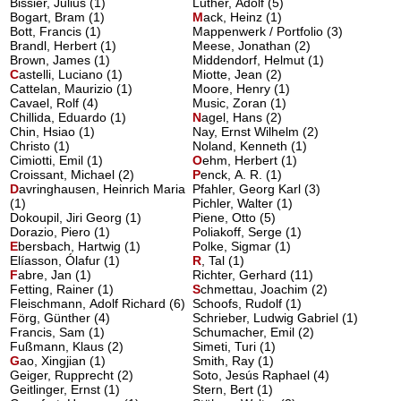
Bissier, Julius (1)
Luther, Adolf (5)
Bogart, Bram (1)
M
ack, Heinz
(1)
Bott, Francis (1)
Mappenwerk / Portfolio (3)
Brandl, Herbert (1)
Meese, Jonathan (2)
Brown, James (1)
Middendorf, Helmut (1)
C
astelli, Luciano
(1)
Miotte, Jean (2)
Cattelan, Maurizio (1)
Moore, Henry (1)
Cavael, Rolf (4)
Music, Zoran (1)
Chillida, Eduardo (1)
N
agel, Hans
(2)
Chin, Hsiao (1)
Nay, Ernst Wilhelm (2)
Christo (1)
Noland, Kenneth (1)
Cimiotti, Emil (1)
O
ehm, Herbert
(1)
Croissant, Michael (2)
P
enck, A. R.
(1)
D
avringhausen, Heinrich Maria
Pfahler, Georg Karl (3)
(1)
Pichler, Walter (1)
Dokoupil, Jiri Georg (1)
Piene, Otto (5)
Dorazio, Piero (1)
Poliakoff, Serge (1)
E
bersbach, Hartwig
(1)
Polke, Sigmar (1)
Elíasson, Ólafur (1)
R
, Tal
(1)
F
abre, Jan
(1)
Richter, Gerhard (11)
Fetting, Rainer (1)
S
chmettau, Joachim
(2)
Fleischmann, Adolf Richard (6)
Schoofs, Rudolf (1)
Förg, Günther (4)
Schrieber, Ludwig Gabriel (1)
Francis, Sam (1)
Schumacher, Emil (2)
Fußmann, Klaus (2)
Simeti, Turi (1)
G
ao, Xingjian
(1)
Smith, Ray (1)
Geiger, Rupprecht (2)
Soto, Jesús Raphael (4)
Geitlinger, Ernst (1)
Stern, Bert (1)