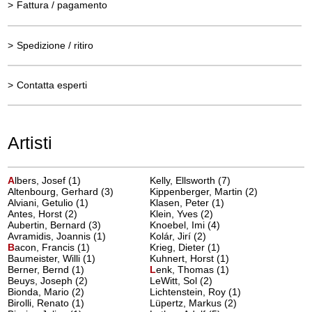
>
Fattura / pagamento
>
Spedizione / ritiro
>
Contatta esperti
Artisti
A
lbers, Josef
(1)
Kelly, Ellsworth (7)
Altenbourg, Gerhard (3)
Kippenberger, Martin (2)
Alviani, Getulio (1)
Klasen, Peter (1)
Antes, Horst (2)
Klein, Yves (2)
Aubertin, Bernard (3)
Knoebel, Imi (4)
Avramidis, Joannis (1)
Kolár, Jirí (2)
B
acon, Francis
(1)
Krieg, Dieter (1)
Baumeister, Willi (1)
Kuhnert, Horst (1)
Berner, Bernd (1)
L
enk, Thomas
(1)
Beuys, Joseph (2)
LeWitt, Sol (2)
Bionda, Mario (2)
Lichtenstein, Roy (1)
Birolli, Renato (1)
Lüpertz, Markus (2)