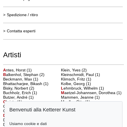
>
Spedizione / ritiro
>
Contatta esperti
Artisti
A
ntes, Horst
(1)
Klein, Yves (2)
B
alkenhol, Stephan
(2)
Kleinschmidt, Paul (1)
Beckmann, Max (1)
Klimsch, Fritz (1)
Bhattacharjee, Bikash (1)
Kolbe, Georg (1)
Bisky, Norbert (2)
L
ehmbruck, Wilhelm
(1)
Buchholz, Erich (1)
M
aetzel-Johannsen, Dorothea
(1)
Butzer, André (1)
Mammen, Jeanne (1)
C
hristo
(1)
Mueller, Otto (1)
Corinth, Lovis (2)
Münter, Gabriele (4)
Benvenuti alla Ketterer Kunst
Cragg, Tony (1)
N
ay, Ernst Wilhelm
(2)
D
elaunay-Terk, Sonia
(1)
Nolde, Emil (4)
Domergue, Jean-Gabriel (1)
O
elze, Richard
(1)
Usiamo cookie e dati
Dubuffet, Jean (1)
P
echstein, Hermann Max
(1)