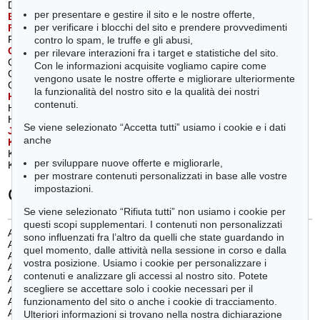
Duchamp, Marcel (1)
Penck (d.i. Ralf Winkler), A. R. (1)
per presentare e gestire il sito e le nostre offerte,
E
rnst, Max
(2)
Picasso, Pablo (1)
per verificare i blocchi del sito e prendere provvedimenti
F
angor, Wojciech
(1)
Poliakoff, Serge (1)
Förg, Günther (1)
R
ichter, Daniel
(1)
contro lo spam, le truffe e gli abusi,
G
ertsch, Franz
(1)
Richter, Gerhard (2)
per rilevare interazioni fra i target e statistiche del sito.
Ghenie, Adrian (1)
Rickey, George (1)
Con le informazioni acquisite vogliamo capire come
Graubner, Gotthard (1)
S
chiele, Egon
(1)
vengono usate le nostre offerte e migliorare ulteriormente
Grosse, Katharina (1)
Schumacher, Emil (1)
la funzionalità del nostro sito e la qualità dei nostri
H
artung, Hans
(1)
Sintenis, Renée (1)
contenuti.
Heckel, Erich (1)
T
urnbull, William
(2)
Hepworth, Barbara (1)
U
ecker, Günther
(5)
Se viene selezionato “Accetta tutti” usiamo i cookie e i dati
J
awlensky, Alexej von
(5)
W
arhol, Andy
(1)
anche
K
atz, Alex
(1)
Winter, Fritz (2)
Kirchner, Ernst Ludwig (1)
per sviluppare nuove offerte e migliorarle,
Klapheck, Konrad (1)
per mostrare contenuti personalizzati in base alle vostre
impostazioni.
Categorie
Se viene selezionato “Rifiuta tutti” non usiamo i cookie per
questi scopi supplementari. I contenuti non personalizzati
Arte cinetica
(1)
sono influenzati fra l’altro da quelli che state guardando in
Arte concettuale/ minimalismo
(2)
quel momento, dalle attività nella sessione in corso e dalla
Arte figurativa dal 1900 al 1930
(2)
vostra posizione. Usiamo i cookie per personalizzare i
Arte figurativa dal 1940 al 1960
(4)
contenuti e analizzare gli accessi al nostro sito. Potete
Arte figurativa dal 1970 a oggi
(8)
scegliere se accettare solo i cookie necessari per il
Arte informale
(1)
funzionamento del sito o anche i cookie di tracciamento.
Astrazione dopo il 45
(16)
Astrazione prima del 45
(2)
Ulteriori informazioni si trovano nella nostra dichiarazione