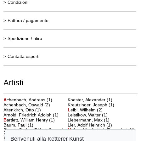
>
Condizioni
>
Fattura / pagamento
>
Spedizione / ritiro
>
Contatta esperti
Artisti
A
chenbach, Andreas
(1)
Koester, Alexander (1)
Achenbach, Oswald (2)
Kreutzinger, Joseph (1)
Altenkirch, Otto (1)
L
eibl, Wilhelm
(2)
Arnold, Friedrich Adolph (1)
Leistikow, Walter (1)
B
artlett, William Henry
(1)
Liebermann, Max (1)
Baum, Paul (1)
Lier, Adolf Heinrich (1)
Blunck, Detlev (Ditlev) Conrad
M
akovskij, Vladimir Egorovitch
(1)
(2)
Mühlig, Hugo (1)
Benvenuti alla Ketterer Kunst
Bracht, Eugen Felix Prosper (1)
P
ippel, Otto
(3)