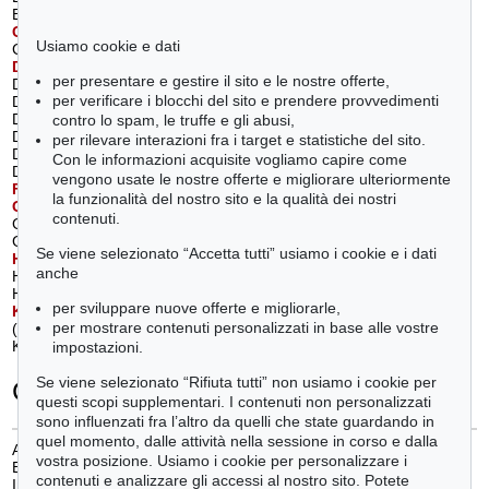
Busch, Wilhelm (1)
Plückebaum, Carl (1)
C
ompton, Edward Theodore
(3)
R
ichter, Adrian Ludwig
(1)
Usiamo cookie e dati
Cucuel, Edward (1)
S
chleich d. Ä., Eduard
(1)
D
ecker, Joseph
(1)
Schreyer, Adolf (1)
per presentare e gestire il sito e le nostre offerte,
Defregger, Franz von (1)
Sperl, Johann (1)
per verificare i blocchi del sito e prendere provvedimenti
Deutschland (1)
Spitzweg, Carl (1)
Deutschrömer (1)
Stoitzner, Josef (2)
contro lo spam, le truffe e gli abusi,
Diefenbach, Karl Wilhelm (1)
Stuck, Franz von (4)
per rilevare interazioni fra i target e statistiche del sito.
Dillis, Johann Georg von (1)
T
homa, Hans
(3)
Con le informazioni acquisite vogliamo capire come
Douzette, Louis (1)
Trübner, Wilhelm (1)
vengono usate le nostre offerte e migliorare ulteriormente
F
rey, Johann Jakob
(1)
V
etter, Charles (Karl)
(1)
la funzionalità del nostro sito e la qualità dei nostri
G
erlach, Georg
(1)
Vogeler, Heinrich (1)
contenuti.
Gille, Christian Friedrich (1)
W
ang, Albert Edvard
(1)
Grützner, Eduard von (2)
Wenglein, Josef (1)
Se viene selezionato “Accetta tutti” usiamo i cookie e i dati
H
agemeister, Karl
(4)
Wopfner, Joseph (3)
anche
Hofner, Johann Baptist (1)
Z
ügel, Heinrich von
(4)
Hoguet, Charles (1)
per sviluppare nuove offerte e migliorarle,
K
aulbach, Friedrich August von
per mostrare contenuti personalizzati in base alle vostre
(1)
Knab, Ferdinand (1)
impostazioni.
Se viene selezionato “Rifiuta tutti” non usiamo i cookie per
Categorie
questi scopi supplementari. I contenuti non personalizzati
sono influenzati fra l’altro da quelli che state guardando in
quel momento, dalle attività nella sessione in corso e dalla
Arte figurativa dal 1900 al 1930
(3)
vostra posizione. Usiamo i cookie per personalizzare i
Biedermeier
(1)
contenuti e analizzare gli accessi al nostro sito. Potete
Impressionismo
(9)