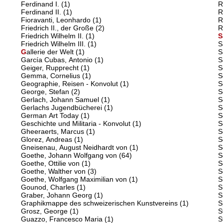
Ferdinand I.
(1)
R
Ferdinand II.
(1)
R
Fioravanti, Leonhardo
(1)
R
Friedrich II., der Große
(2)
R
Friedrich Wilhelm II.
(1)
S
Friedrich Wilhelm III.
(1)
S
G
allerie der Welt
(1)
S
García Cubas, Antonio
(1)
S
Geiger, Rupprecht
(1)
S
Gemma, Cornelius
(1)
S
Geographie, Reisen - Konvolut
(1)
S
George, Stefan
(2)
S
Gerlach, Johann Samuel
(1)
S
Gerlachs Jugendbücherei
(1)
S
German Art Today
(1)
S
Geschichte und Militaria - Konvolut
(1)
S
Gheeraerts, Marcus
(1)
S
Glorez, Andreas
(1)
S
Gneisenau, August Neidhardt von
(1)
S
Goethe, Johann Wolfgang von
(64)
S
Goethe, Ottilie von
(1)
S
Goethe, Walther von
(3)
S
Goethe, Wolfgang Maximilian von
(1)
S
Gounod, Charles
(1)
S
Graber, Johann Georg
(1)
S
Graphikmappe des schweizerischen Kunstvereins
(1)
S
Grosz, George
(1)
S
Guazzo, Francesco Maria
(1)
S