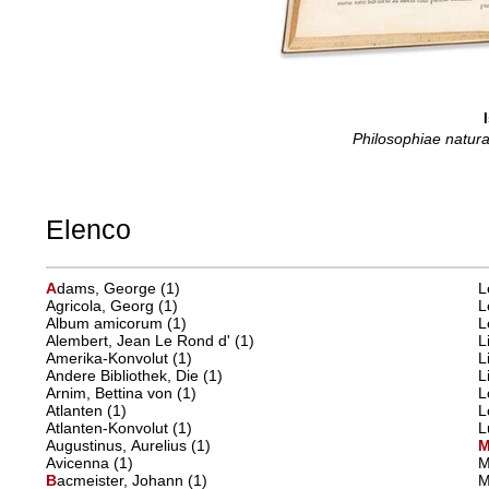
Philosophiae natura
Elenco
A
dams, George
(1)
L
Agricola, Georg
(1)
L
Album amicorum
(1)
L
Alembert, Jean Le Rond d'
(1)
L
Amerika-Konvolut
(1)
L
Andere Bibliothek, Die
(1)
L
Arnim, Bettina von
(1)
L
Atlanten
(1)
L
Atlanten-Konvolut
(1)
L
Augustinus, Aurelius
(1)
Avicenna
(1)
M
B
acmeister, Johann
(1)
M