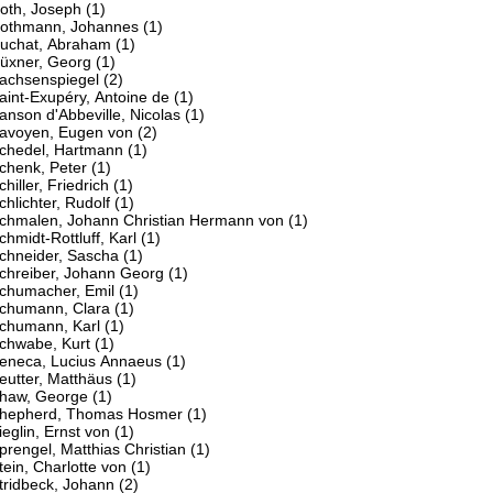
oth, Joseph
(1)
othmann, Johannes
(1)
uchat, Abraham
(1)
üxner, Georg
(1)
achsenspiegel
(2)
aint-Exupéry, Antoine de
(1)
anson d'Abbeville, Nicolas
(1)
avoyen, Eugen von
(2)
chedel, Hartmann
(1)
chenk, Peter
(1)
chiller, Friedrich
(1)
chlichter, Rudolf
(1)
chmalen, Johann Christian Hermann von
(1)
chmidt-Rottluff, Karl
(1)
chneider, Sascha
(1)
chreiber, Johann Georg
(1)
chumacher, Emil
(1)
chumann, Clara
(1)
chumann, Karl
(1)
chwabe, Kurt
(1)
eneca, Lucius Annaeus
(1)
eutter, Matthäus
(1)
haw, George
(1)
hepherd, Thomas Hosmer
(1)
ieglin, Ernst von
(1)
prengel, Matthias Christian
(1)
tein, Charlotte von
(1)
tridbeck, Johann
(2)