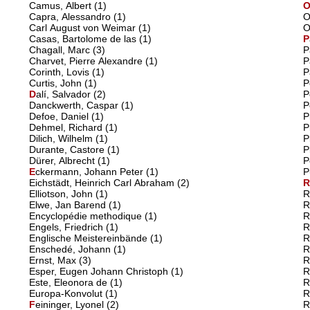
Camus, Albert
(1)
Capra, Alessandro
(1)
O
Carl August von Weimar
(1)
O
Casas, Bartolome de las
(1)
P
Chagall, Marc
(3)
P
Charvet, Pierre Alexandre
(1)
P
Corinth, Lovis
(1)
P
Curtis, John
(1)
P
D
alí, Salvador
(2)
P
Danckwerth, Caspar
(1)
P
Defoe, Daniel
(1)
P
Dehmel, Richard
(1)
P
Dilich, Wilhelm
(1)
P
Durante, Castore
(1)
P
Dürer, Albrecht
(1)
P
E
ckermann, Johann Peter
(1)
P
Eichstädt, Heinrich Carl Abraham
(2)
Elliotson, John
(1)
R
Elwe, Jan Barend
(1)
R
Encyclopédie methodique
(1)
R
Engels, Friedrich
(1)
R
Englische Meistereinbände
(1)
R
Enschedé, Johann
(1)
R
Ernst, Max
(3)
R
Esper, Eugen Johann Christoph
(1)
R
Este, Eleonora de
(1)
R
Europa-Konvolut
(1)
R
F
eininger, Lyonel
(2)
R