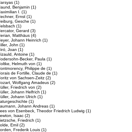
arsyas
(1)
aund, Benjamin
(1)
aximilian I.
(1)
echner, Ernst
(1)
eiburg, Gesche
(1)
elsbach
(1)
ercator, Gerard
(3)
erian, Matthäus
(4)
eyer, Johann Heinrich
(1)
iller, John
(1)
iró, Joan
(1)
izauld, Antoine
(1)
odersohn-Becker, Paula
(1)
oltke, Helmuth von
(1)
ontmorency, Philippe de
(1)
orais de Fortille, Claude de
(1)
oritz von Sachsen-Zeitz
(2)
ozart, Wolfgang Amadeus
(2)
üller, Friedrich von
(2)
üller, Johann Helfrich
(1)
üller, Johann Ulrich
(1)
N
aturgeschichte
(1)
aumann, Johann Andreas
(1)
ees von Esenbeck, Theodor Friedrich Ludwig
(1)
ewton, Isaac
(2)
ietzsche, Friedrich
(1)
olde, Emil
(2)
orden, Frederik Louis
(1)