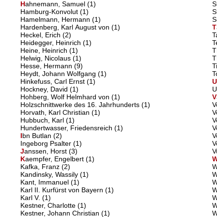
H
ahnemann, Samuel
(1)
S
Hamburg-Konvolut
(1)
S
Hamelmann, Hermann
(1)
S
Hardenberg, Karl August von
(1)
T
Heckel, Erich
(2)
T
Heidegger, Heinrich
(1)
T
Heine, Heinrich
(1)
T
Helwig, Nicolaus
(1)
T
Hesse, Hermann
(9)
T
Heydt, Johann Wolfgang
(1)
T
Hinkefuss, Carl Ernst
(1)
Hockney, David
(1)
U
Hohberg, Wolf Helmhard von
(1)
V
Holzschnittwerke des 16. Jahrhunderts
(1)
V
Horvath, Karl Christian
(1)
V
Hubbuch, Karl
(1)
V
Hundertwasser, Friedensreich
(1)
V
I
bn Butlan
(2)
V
Ingeborg Psalter
(1)
V
J
anssen, Horst
(3)
V
K
aempfer, Engelbert
(1)
Kafka, Franz
(2)
W
Kandinsky, Wassily
(1)
W
Kant, Immanuel
(1)
W
Karl II. Kurfürst von Bayern
(1)
W
Karl V.
(1)
W
Kestner, Charlotte
(1)
W
Kestner, Johann Christian
(1)
W