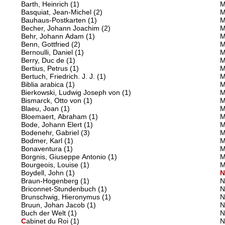
Barth, Heinrich
(1)
M
Basquiat, Jean-Michel
(2)
M
Bauhaus-Postkarten
(1)
M
Becher, Johann Joachim
(2)
M
Behr, Johann Adam
(1)
M
Benn, Gottfried
(2)
M
Bernoulli, Daniel
(1)
M
Berry, Duc de
(1)
M
Bertius, Petrus
(1)
M
Bertuch, Friedrich. J. J.
(1)
M
Biblia arabica
(1)
M
Bierkowski, Ludwig Joseph von
(1)
M
Bismarck, Otto von
(1)
M
Blaeu, Joan
(1)
M
Bloemaert, Abraham
(1)
M
Bode, Johann Elert
(1)
M
Bodenehr, Gabriel
(3)
M
Bodmer, Karl
(1)
M
Bonaventura
(1)
M
Borgnis, Giuseppe Antonio
(1)
M
Bourgeois, Louise
(1)
M
Boydell, John
(1)
Braun-Hogenberg
(1)
N
Briconnet-Stundenbuch
(1)
N
Brunschwig, Hieronymus
(1)
N
Bruun, Johan Jacob
(1)
N
Buch der Welt
(1)
N
C
abinet du Roi
(1)
N