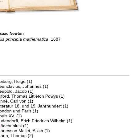
Isaac Newton
lis principia mathematica
, 1687
eiberg, Helge
(1)
eunclavius, Johannes
(1)
eupold, Jacob
(1)
ilford, Thomas Littleton Powys
(1)
inné, Carl von
(1)
iteratur 18. und 19. Jahrhundert
(1)
ondon und Paris
(1)
ouis XV.
(1)
udendorff, Erich Friedrich Wilhelm
(1)
M
ädchenlust
(1)
anesson Mallet, Allain
(1)
ann, Thomas
(2)