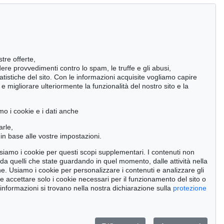
stre offerte,
ndere provvedimenti contro lo spam, le truffe e gli abusi,
statistiche del sito. Con le informazioni acquisite vogliamo capire
 migliorare ulteriormente la funzionalità del nostro sito e la
mo i cookie e i dati anche
arle,
in base alle vostre impostazioni.
 usiamo i cookie per questi scopi supplementari. I contenuti non
o da quelli che state guardando in quel momento, dalle attività nella
ne. Usiamo i cookie per personalizzare i contenuti e analizzare gli
se accettare solo i cookie necessari per il funzionamento del sito o
 informazioni si trovano nella nostra dichiarazione sulla
protezione