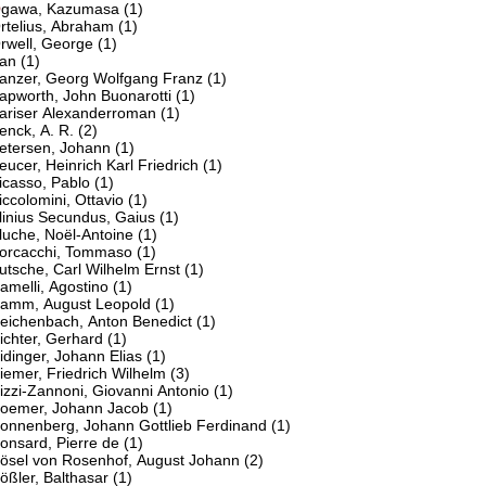
O
gawa, Kazumasa
(1)
rtelius, Abraham
(1)
rwell, George
(1)
an
(1)
anzer, Georg Wolfgang Franz
(1)
apworth, John Buonarotti
(1)
ariser Alexanderroman
(1)
enck, A. R.
(2)
etersen, Johann
(1)
eucer, Heinrich Karl Friedrich
(1)
icasso, Pablo
(1)
iccolomini, Ottavio
(1)
linius Secundus, Gaius
(1)
luche, Noël-Antoine
(1)
orcacchi, Tommaso
(1)
utsche, Carl Wilhelm Ernst
(1)
R
amelli, Agostino
(1)
amm, August Leopold
(1)
eichenbach, Anton Benedict
(1)
ichter, Gerhard
(1)
idinger, Johann Elias
(1)
iemer, Friedrich Wilhelm
(3)
izzi-Zannoni, Giovanni Antonio
(1)
oemer, Johann Jacob
(1)
onnenberg, Johann Gottlieb Ferdinand
(1)
onsard, Pierre de
(1)
ösel von Rosenhof, August Johann
(2)
ößler, Balthasar
(1)