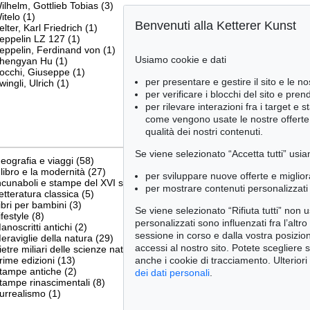
ilhelm, Gottlieb Tobias
(3)
itelo
(1)
Benvenuti alla Ketterer Kunst
elter, Karl Friedrich
(1)
eppelin LZ 127
(1)
eppelin, Ferdinand von
(1)
Usiamo cookie e dati
hengyan Hu
(1)
occhi, Giuseppe
(1)
per presentare e gestire il sito e le no
wingli, Ulrich
(1)
per verificare i blocchi del sito e pre
per rilevare interazioni fra i target e 
come vengono usate le nostre offerte e
qualità dei nostri contenuti.
Se viene selezionato “Accetta tutti” usia
eografia e viaggi
(58)
l libro e la modernità
(27)
per sviluppare nuove offerte e miglior
ncunaboli e stampe del XVI secolo
(5)
per mostrare contenuti personalizzati 
etteratura classica
(5)
ibri per bambini
(3)
Se viene selezionato “Rifiuta tutti” non
ifestyle
(8)
personalizzati sono influenzati fra l’altr
anoscritti antichi
(2)
sessione in corso e dalla vostra posizio
eraviglie della natura
(29)
accessi al nostro sito. Potete scegliere 
ietre miliari delle scienze naturali
(7)
rime edizioni
(13)
anche i cookie di tracciamento. Ulteriori
tampe antiche
(2)
dei dati personali
.
tampe rinascimentali
(8)
urrealismo
(1)