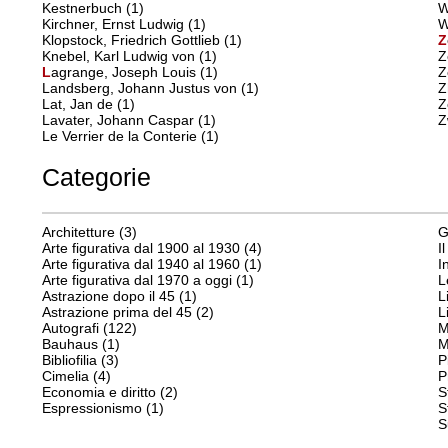
Kestnerbuch
(1)
W
Kirchner, Ernst Ludwig
(1)
W
Klopstock, Friedrich Gottlieb
(1)
Z
Knebel, Karl Ludwig von
(1)
Z
L
agrange, Joseph Louis
(1)
Z
Landsberg, Johann Justus von
(1)
Z
Lat, Jan de
(1)
Z
Lavater, Johann Caspar
(1)
Z
Le Verrier de la Conterie
(1)
Categorie
Architetture
(3)
G
Arte figurativa dal 1900 al 1930
(4)
I
Arte figurativa dal 1940 al 1960
(1)
I
Arte figurativa dal 1970 a oggi
(1)
L
Astrazione dopo il 45
(1)
L
Astrazione prima del 45
(2)
L
Autografi
(122)
M
Bauhaus
(1)
M
Bibliofilia
(3)
P
Cimelia
(4)
P
Economia e diritto
(2)
S
Espressionismo
(1)
S
S