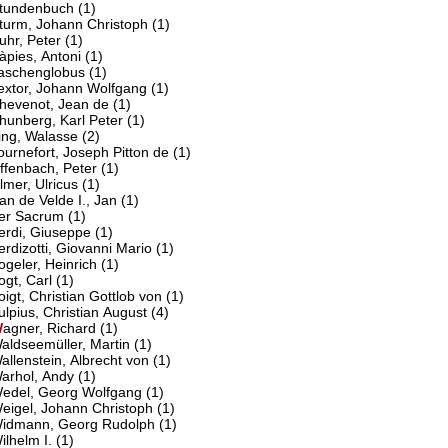
tundenbuch
(1)
turm, Johann Christoph
(1)
uhr, Peter
(1)
àpies, Antoni
(1)
aschenglobus
(1)
extor, Johann Wolfgang
(1)
hevenot, Jean de
(1)
hunberg, Karl Peter
(1)
ing, Walasse
(2)
ournefort, Joseph Pitton de
(1)
U
ffenbach, Peter
(1)
lmer, Ulricus
(1)
an de Velde I., Jan
(1)
er Sacrum
(1)
erdi, Giuseppe
(1)
erdizotti, Giovanni Mario
(1)
ogeler, Heinrich
(1)
ogt, Carl
(1)
oigt, Christian Gottlob von
(1)
ulpius, Christian August
(4)
W
agner, Richard
(1)
aldseemüller, Martin
(1)
allenstein, Albrecht von
(1)
arhol, Andy
(1)
edel, Georg Wolfgang
(1)
eigel, Johann Christoph
(1)
idmann, Georg Rudolph
(1)
ilhelm I.
(1)