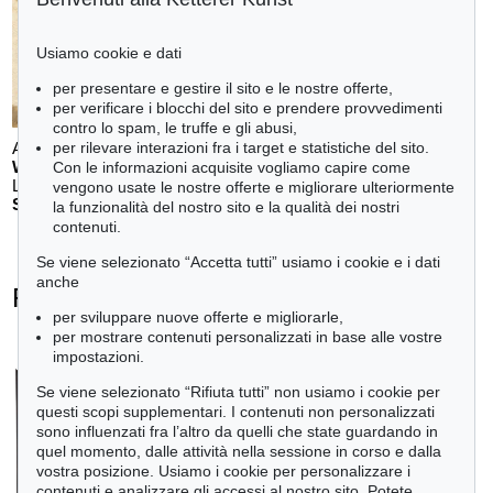
Usiamo cookie e dati
per presentare e gestire il sito e le nostre offerte,
per verificare i blocchi del sito e prendere provvedimenti
contro lo spam, le truffe e gli abusi,
Auction 611 - Lot 123000200
per rilevare interazioni fra i target e statistiche del sito.
WILLI BAUMEISTER
Con le informazioni acquisite vogliamo capire come
Landschaft mit rotem Bogen (Sommerfest)
, 1948
vengono usate le nostre offerte e migliorare ulteriormente
Stima:
€ 70,000
la funzionalità del nostro sito e la qualità dei nostri
contenuti.
Se viene selezionato “Accetta tutti” usiamo i cookie e i dati
anche
Rupprecht Geiger - Ogetti venduti
per sviluppare nuove offerte e migliorarle,
+
tute le offerte
per mostrare contenuti personalizzati in base alle vostre
impostazioni.
Se viene selezionato “Rifiuta tutti” non usiamo i cookie per
questi scopi supplementari. I contenuti non personalizzati
sono influenzati fra l’altro da quelli che state guardando in
quel momento, dalle attività nella sessione in corso e dalla
vostra posizione. Usiamo i cookie per personalizzare i
contenuti e analizzare gli accessi al nostro sito. Potete