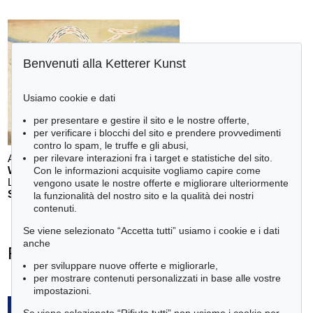
Benvenuti alla Ketterer Kunst
Usiamo cookie e dati
per presentare e gestire il sito e le nostre offerte,
per verificare i blocchi del sito e prendere provvedimenti
contro lo spam, le truffe e gli abusi,
per rilevare interazioni fra i target e statistiche del sito.
Auction 611 - Lot 123000200
WILLI BAUMEISTER
Con le informazioni acquisite vogliamo capire come
Landschaft mit rotem Bogen (Sommerfest)
, 1948
vengono usate le nostre offerte e migliorare ulteriormente
Stima:
€ 70,000
la funzionalità del nostro sito e la qualità dei nostri
contenuti.
Se viene selezionato “Accetta tutti” usiamo i cookie e i dati
anche
Rupprecht Geiger - Ogetti venduti
per sviluppare nuove offerte e migliorarle,
+
tute le offerte
per mostrare contenuti personalizzati in base alle vostre
impostazioni.