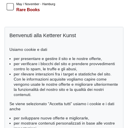
May / November - Hamburg
Rare Books
È interessato alla/e categoria/e?
Benvenuti alla Ketterer Kunst
Astrazione prima del 45
Arte concettuale/ minimalismo
Usiamo cookie e dati
Arte concreta
per presentare e gestire il sito e le nostre offerte,
Libro d'artista
per verificare i blocchi del sito e prendere provvedimenti
ZERO
contro lo spam, le truffe e gli abusi,
Astrazione dopo il 45
per rilevare interazioni fra i target e statistiche del sito.
Op Art
Con le informazioni acquisite vogliamo capire come
Bibliofilia
vengono usate le nostre offerte e migliorare ulteriormente
Il libro e la modernità
la funzionalità del nostro sito e la qualità dei nostri
Cataloghi ragionati e letteratura d'arte
contenuti.
Arte figurativa dal 1970 a oggi
Se viene selezionato “Accetta tutti” usiamo i cookie e i dati
anche
Consenso relativo alla tutela dei dati.
per sviluppare nuove offerte e migliorarle,
Acconsento ad essere informato da Ketterer Kunst GmbH &
per mostrare contenuti personalizzati in base alle vostre
Co. KG tramite e-mail in merito ad artisti / ambiti artistici /