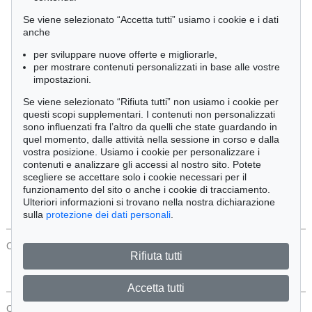
Cimelia
Se viene selezionato “Accetta tutti” usiamo i cookie e i dati
anche
per sviluppare nuove offerte e migliorarle,
Ordine:
per mostrare contenuti personalizzati in base alle vostre
impostazioni.
Se viene selezionato “Rifiuta tutti” non usiamo i cookie per
Tutti gli oggetti
questi scopi supplementari. I contenuti non personalizzati
Solo offerte attuali
sono influenzati fra l’altro da quelli che state guardando in
Solo oggetti venduti
quel momento, dalle attività nella sessione in corso e dalla
vostra posizione. Usiamo i cookie per personalizzare i
contenuti e analizzare gli accessi al nostro sito. Potete
Cerca
scegliere se accettare solo i cookie necessari per il
funzionamento del sito o anche i cookie di tracciamento.
Ulteriori informazioni si trovano nella nostra dichiarazione
sulla
protezione dei dati personali
.
CONTATTI
Protezione Dei Dati
Rifiuta tutti
Accetta tutti
CONTATTI
Protezione Dei Dati