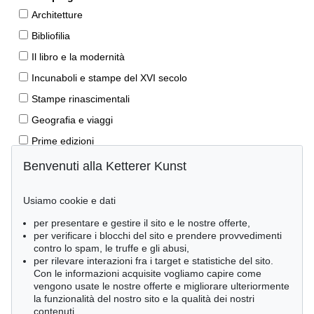
Architetture
Bibliofilia
Il libro e la modernità
Incunaboli e stampe del XVI secolo
Stampe rinascimentali
Geografia e viaggi
Prime edizioni
Manoscritti antichi
Benvenuti alla Ketterer Kunst
Autografi
Usiamo cookie e dati
Libri per bambini
per presentare e gestire il sito e le nostre offerte,
Lifestyle
per verificare i blocchi del sito e prendere provvedimenti
Pietre miliari delle scienze naturali
contro lo spam, le truffe e gli abusi,
per rilevare interazioni fra i target e statistiche del sito.
Letteratura classica
Con le informazioni acquisite vogliamo capire come
vengono usate le nostre offerte e migliorare ulteriormente
Economia e diritto
la funzionalità del nostro sito e la qualità dei nostri
Meraviglie della natura
contenuti.