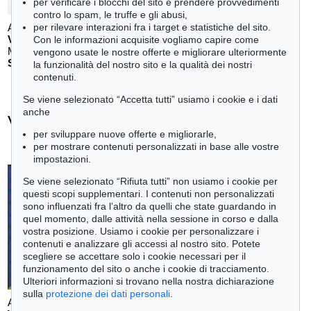
per verificare i blocchi del sito e prendere provvedimenti
contro lo spam, le truffe e gli abusi,
Auction 610 - Lot 126000130
per rilevare interazioni fra i target e statistiche del sito.
V. VASARELY
Con le informazioni acquisite vogliamo capire come
Mappe Vasarely, Texte Otto Hahn
, 1988
vengono usate le nostre offerte e migliorare ulteriormente
Stima:
€ 4,000
la funzionalità del nostro sito e la qualità dei nostri
contenuti.
Se viene selezionato “Accetta tutti” usiamo i cookie e i dati
anche
Victor Vasarely - Ogetti venduti
per sviluppare nuove offerte e migliorarle,
+
tute le offerte
per mostrare contenuti personalizzati in base alle vostre
impostazioni.
Se viene selezionato “Rifiuta tutti” non usiamo i cookie per
questi scopi supplementari. I contenuti non personalizzati
sono influenzati fra l’altro da quelli che state guardando in
quel momento, dalle attività nella sessione in corso e dalla
vostra posizione. Usiamo i cookie per personalizzare i
contenuti e analizzare gli accessi al nostro sito. Potete
scegliere se accettare solo i cookie necessari per il
funzionamento del sito o anche i cookie di tracciamento.
Ulteriori informazioni si trovano nella nostra dichiarazione
sulla
protezione dei dati personali
.
Auction 470 - Lot 879
Auction 606 - Lot 8