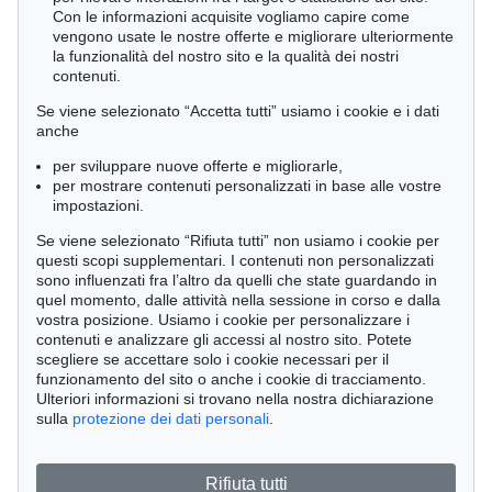
Con le informazioni acquisite vogliamo capire come
vengono usate le nostre offerte e migliorare ulteriormente
la funzionalità del nostro sito e la qualità dei nostri
contenuti.
Se viene selezionato “Accetta tutti” usiamo i cookie e i dati
anche
per sviluppare nuove offerte e migliorarle,
per mostrare contenuti personalizzati in base alle vostre
impostazioni.
Se viene selezionato “Rifiuta tutti” non usiamo i cookie per
questi scopi supplementari. I contenuti non personalizzati
sono influenzati fra l’altro da quelli che state guardando in
quel momento, dalle attività nella sessione in corso e dalla
vostra posizione. Usiamo i cookie per personalizzare i
contenuti e analizzare gli accessi al nostro sito. Potete
Asta 549 - lot 216
scegliere se accettare solo i cookie necessari per il
Johann Jakob Scheuchzer
funzionamento del sito o anche i cookie di tracciamento.
Physica sacra. 4 Bände, 1731
Ulteriori informazioni si trovano nella nostra dichiarazione
Risultato:
€ 3,000
sulla
protezione dei dati personali
.
Rifiuta tutti